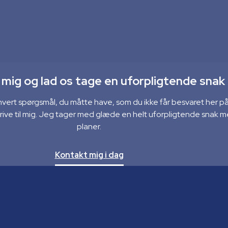
mig og lad os tage en uforpligtende snak
ethvert spørgsmål, du måtte have, som du ikke får besvaret her 
KM Tømrer & Snedker
skrive til mig. Jeg tager med glæde en helt uforpligtende snak 
4 months ago
planer.
Der var ikke langt fra tanke til handling, da jeg blev
spurgt, om jeg ville støtte lokalt på
Kontakt mig i dag
Trekronerskolen/Solstrålen
- selvfølgelig 🔨😄