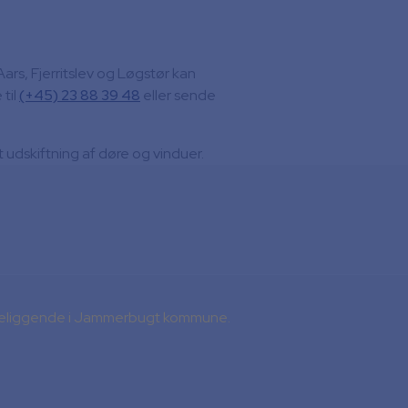
ars, Fjerritslev og Løgstør kan
 til
(+45) 23 88 39 48
eller sende
 udskiftning af døre og vinduer.
d beliggende i Jammerbugt kommune.