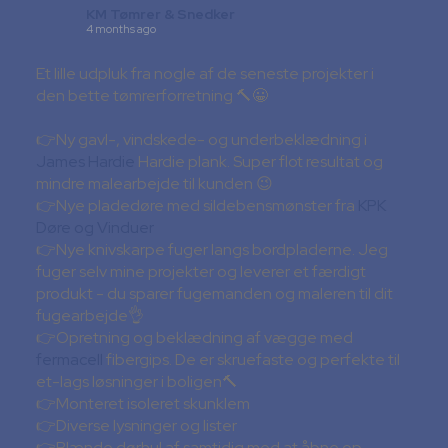
KM Tømrer & Snedker
4 months ago
Et lille udpluk fra nogle af de seneste projekter i
den bette tømrerforretning 🔨😀
👉Ny gavl-, vindskede- og underbeklædning i
James Hardie
Hardie plank. Super flot resultat og
mindre malearbejde til kunden 😉
👉Nye pladedøre med sildebensmønster fra
KPK
Døre og Vinduer
👉Nye knivskarpe fuger langs bordpladerne. Jeg
fuger selv mine projekter og leverer et færdigt
produkt - du sparer fugemanden og maleren til dit
fugearbejde👌
👉Opretning og beklædning af vægge med
fermacell
fibergips. De er skruefaste og perfekte til
et-lags løsninger i boligen🔨
👉Monteret isoleret skunklem
👉Diverse lysninger og lister
👉Blænde dørhul af samtidig med at åbne op