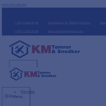
Hop til indhold
(+45) 23 88 39 48
Stjerslevvej 29, 9690 Fjerritslev
Kla
(+45) 23 88 39 48
Klaus.mejdahl@gmail.com
Menu
Forside
Menu