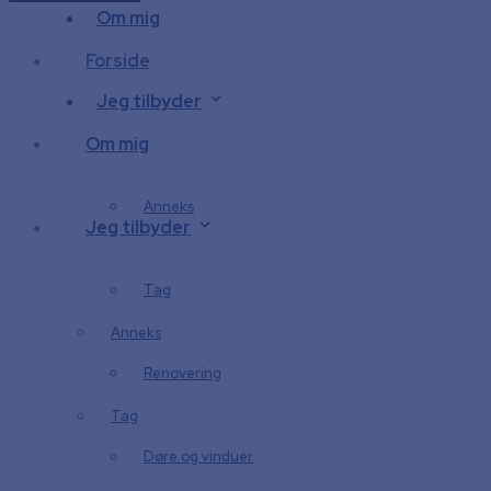
Om mig
Forside
Jeg tilbyder
Om mig
Anneks
Jeg tilbyder
Tag
Anneks
Renovering
Tag
Døre og vinduer