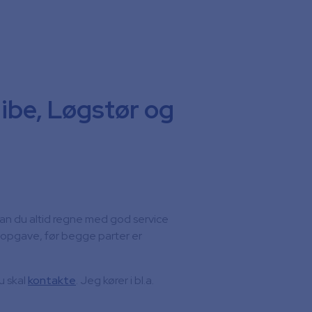
Vil du h
Uanset om du 
den store hu
finde den bed
Nibe, Løgstør og
an du altid regne med god service
en opgave, før begge parter er
u skal
kontakte
. Jeg kører i bl.a.