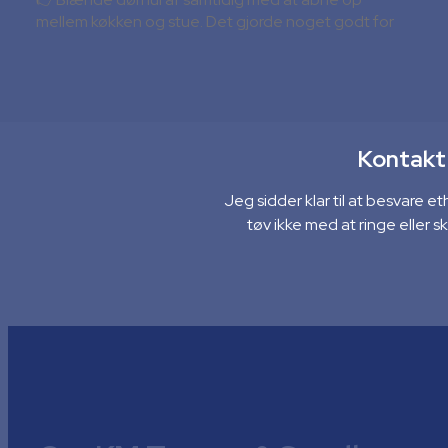
mellem køkken og stue. Det gjorde noget godt for
rumfornemmelsen i et ellers lavt loftet køkken
Ønsker du at jeg skal stå for dit næste
byggeprojekt, så kan jeg kontaktes på følgende:
📨 Klaus.mejdahl@gmail.com
Kontakt 
📱 23883948
Jeg sidder klar til at besvare 
Call Now
tøv ikke med at ringe eller 