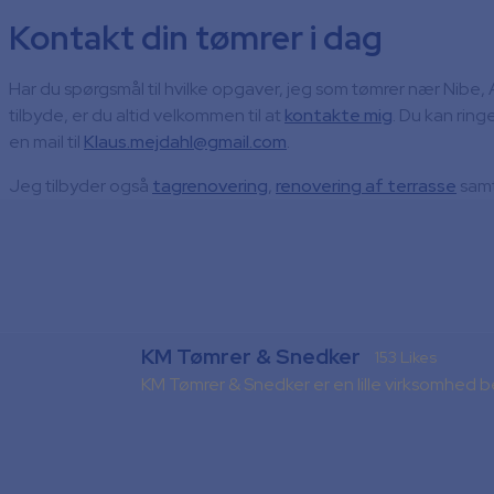
Kontakt din tømrer i dag
Har du spørgsmål til hvilke opgaver, jeg som tømrer nær Nibe, A
tilbyde, er du altid velkommen til at
kontakte mig
. Du kan ringe
en mail til
Klaus.mejdahl@gmail.com
.
Jeg tilbyder også
tagrenovering
,
renovering af terrasse
samt
KM Tømrer & Snedker
153 Likes
KM Tømrer & Snedker er en lille virksomhe